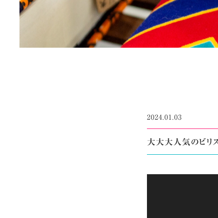
2024.01.03
大大大人気のビリス
動
画
プ
レ