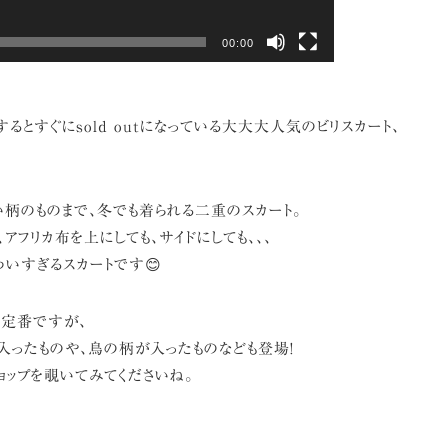
00:00
るとすぐにsold outになっている大大大人気のビリスカート、
い柄のものまで、冬でも着られる二重のスカート。
アフリカ布を上にしても、サイドにしても、、、
わいすぎるスカートです😊
ズの定番ですが、
入ったものや、鳥の柄が入ったものなども登場!
ョップを覗いてみてくださいね。