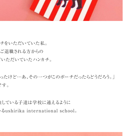
カチをいただいていた私。
たご退職される方からの
いただいていたハンカチ。
だったけど…あ、その一つがこのポーチだったらどうだろう。」
です。
勉強している子達は学校に通えるように
irika international school。