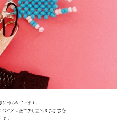
寧に作られています。
のタグは全て少し左寄り🤣🤣🤣👌
とで。