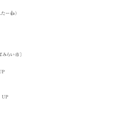
たー👍）
ばみらい市〕
UP
 UP