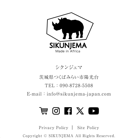
シクンジェマ
茨城県
つくばみらい市
陽光台
TEL ： 090-8728-5508
E-mail ： info@sikunjema-japan.com
Privacy Policy
Site Policy
Copyright © SIKUNJEMA All Rights Reserved.