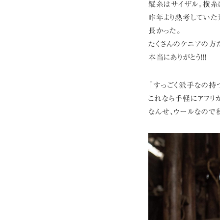
縦糸はサイザル。横糸
昨年より熟考していた
長かった。
たくさんのケニアの方
本当にありがとう!!!
「すっごく派手なの持
これなら手軽にアフリ
なんせ、ウールなので