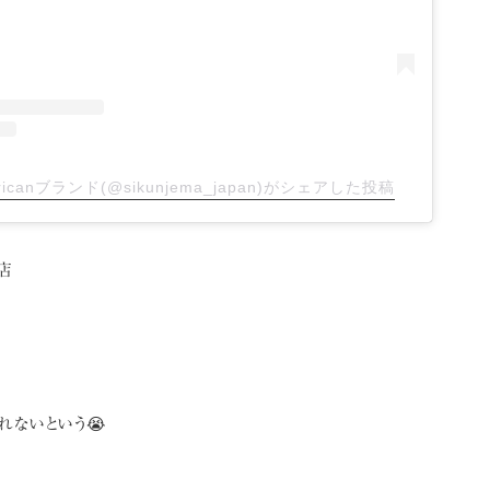
fricanブランド(@sikunjema_japan)がシェアした投稿
店
れないという😭